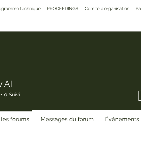
ogramme technique
PROCEEDINGS
Comité d’organisation
Pa
y AI
0
Suivi
 les forums
Messages du forum
Événements