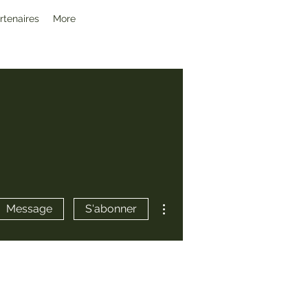
rtenaires
More
Plus d'actions
Message
S'abonner